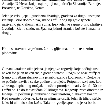
Austrije. U Hrvatskoj je najbrojniji na području Slavonije, Baranje,
Posavine, te Gorskog Kotara.
Jelen je vrlo lijepa i graciozna životinja, građena za dugo i ustrajno
kretanje. Vrlo dobro pliva, skače i trči. Zbog njegove ljepote
nazivamo ga kraljem naših šuma. Ipak jelen je zapravo vrlo plašljiva
životinja. Živi u stadu: mužjaci na jednoj strani, a košute i lanad na
drugoj.
Hrani se travom, vrijeskom, žirom, gljivama, korom te raznim
plodovima.
Glavna karakteristika jelena, je njegovo rogovlje koje počinje rasti
nakon što jelen navrši dvije godine starosti. Rogovlje nose mužjaci
(samo u rijetkim slučajevima je zabilježeno i kod ženki ). Rogovlje
se počinje razvijati svake godine u proljeće. Potpuno razvijeno, kod
zdravog, kapitalnog mužjaka može u promjeru imati više od 130 cm
i težiti od 12 do fantastičnih 20 kilograma. Rogovlje raste direktno iz
lubanje i u početku je prekriveno baršunastom, dlakavom kožom.
Kad poraste i očvrsne, koža na njima se osuši. Jelen ih trlja o stablo
kako bi uklonio suhu kožu. Takvo rogovlje spremno je za borbe