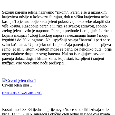
Sezonu parenja jelena nazivamo "rikom". Parenje se u nizinskim
krajevima odvije u kolovozu ili rujnu, dok u višim krajevima nešto
kasnije.To je razdoblje kada jeleni pokušavaju oko sebe okupiti što
više košuta. Razdoblje parenja ili rike za svakog zdravog, spolno
zrelog jelena, vrlo je naporno. Parenju prethode iscrpljujuće borbe u
kojima mužjaci ( zbog fizičkog napora i neuzimanja hrane ) mogu
izgubiti i do 30 kilograma. Najuspješniji osvaja "harem" i pari se sa
svim košutama. U prosjeku od 12 pokušaja parenja, jelenu uspijeva
samo jedan. S istom košutom može se pariti još nekoliko puta , prije
nego odabere drugu iz svog harema. Nakon iscrpljujuće sezone
parenja dolazi duga i hladna zima, koju stari, iscrpljeni i ranjeni
mužjaci vrlo vjerojatno neće preživjeti.
Crveni jelen rika 1
FOTOGRAFIJA: IVAN VIDAKOVIĆ
Košuta nosi 33-34 tjedna, a prije nego što će se oteliti izdvaja se iz
krda. Teli u 5. ili 6. mjesecu i obično oteli jedno ili rjeđe dva mlada.