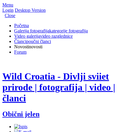
Menu
Login
Desktop Version
Close
Početna
Galerija fotografija
kategorije fotografija
Video galerija
video razglednice
Članci
poučni članci
Novosti
novosti
Forum
Wild Croatia - Divlji sviiet
prirode | fotografija | video |
članci
Obični jelen