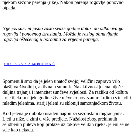
tijekom sezone parenja (rike). Nakon parenja rogovlje ponovno
otpada.
Nije još sasvim jasno zašto svake godine dolazi do odbacivanja
rogovlja i ponovnog izrastanja. Možda je razlog obnavljanje
rogovlja oštećenog u borbama za vrijeme parenja.
F
OTOGRAFIJA: ZLATKO BORENOVIĆ
Spomenuli smo da je jelen unatoč svojoj veličini zapravo vrlo
plašljiva životinja, aktivna u sumrak. Na aktivnost jelena utječe
duljina trajanja i intenzitet sunčeve svjetlosti. Za razliku od košuta
koje tijekom cijele godine žive u čvrsto povezanim krdima s teladi i
mladim jelenima, stariji jeleni su skloniji samotnjačkom životu.
Kod jelena je duboko usađen nagon za sezonskim migracijama.
Ljeti u niže, a zimi u više predjele. Nažalost zbog prekinutih
selidbenih puteva koji prolaze uz tokove velikih rijeka, jeleni se ne
sele kao nekada.