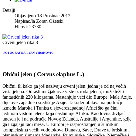
Detalji
Objavljeno
18 Prosinac 2012
Napisao/la
Zoran Ožetski
Hitovi:
23730
Crveni jelen rika 3
FOTOGRAFIJA: IVAN VIDAKOVIĆ
Obični jelen ( Cervus elaphus L.)
Obični, ili kako ga još nazivaju crveni jelen, jedna je od najvećih
vrsta jelena. Odrasli mužjak ove vrste iz roda jelena, može težiti
fantastičnih 220 kilograma. Nastanjuje veći dio Europe, Male Azije,
dijelove zapadne i središnje Azije. Također obitava na području
između Maroka i Tunisa u sjeverozapadnoj Africi što ga čini
jedinom vrstom jelena koja nastanjuje Afriku. Kao lovna divljač
unesen je i na područje Novog Zelanda, Australije i Argentine, gdje
ga uzgajaju radi mesa. U Europi je rasprostranjen u šumskim
kompleksima većih vodotokova Dunava, Save, Drave te brdskim i
planinskim šumama Mađarske, Rumunjske, Slovačke, Njemačke i