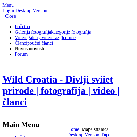
Menu
Login
Desktop Version
Close
Početna
Galerija fotografija
kategorije fotografija
Video galerija
video razglednice
Članci
poučni članci
Novosti
novosti
Forum
Wild Croatia - Divlji sviiet
prirode | fotografija | video |
članci
Main Menu
Home
Mapa stranica
Desktop Version
Top