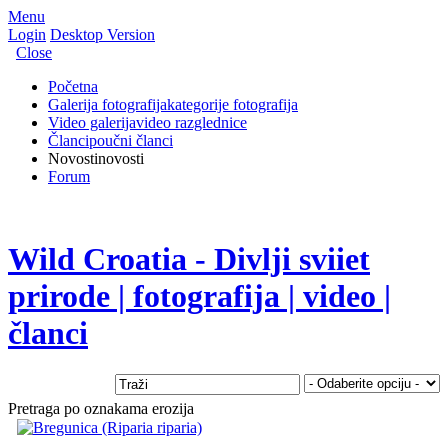
Menu
Login
Desktop Version
Close
Početna
Galerija fotografija
kategorije fotografija
Video galerija
video razglednice
Članci
poučni članci
Novosti
novosti
Forum
Wild Croatia - Divlji sviiet
prirode | fotografija | video |
članci
Pretraga po oznakama erozija