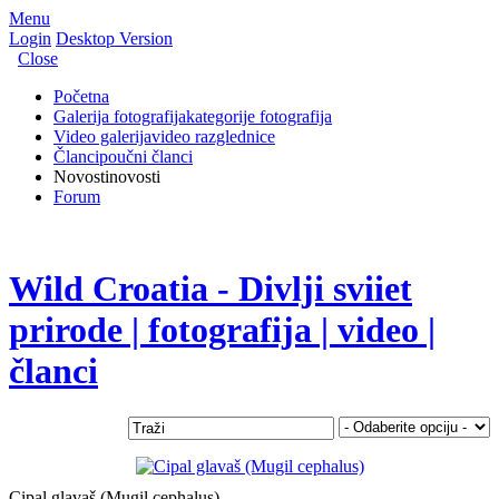
Menu
Login
Desktop Version
Close
Početna
Galerija fotografija
kategorije fotografija
Video galerija
video razglednice
Članci
poučni članci
Novosti
novosti
Forum
Wild Croatia - Divlji sviiet
prirode | fotografija | video |
članci
Cipal glavaš (Mugil cephalus)