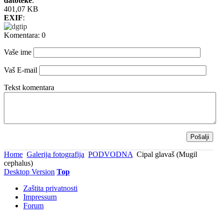
datoteke
:
401,07 KB
EXIF
:
Komentara: 0
Vaše ime
Vaš E-mail
Tekst komentara
Pošalji
Home
Galerija fotografija
PODVODNA
Cipal glavaš (Mugil
cephalus)
Desktop Version
Top
Zaštita privatnosti
Impressum
Forum