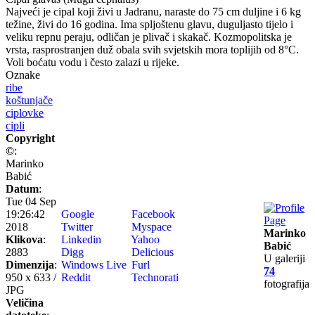
Najveći je cipal koji živi u Jadranu, naraste do 75 cm duljine i 6 kg
težine, živi do 16 godina. Ima spljoštenu glavu, duguljasto tijelo i
veliku repnu peraju, odličan je plivač i skakač. Kozmopolitska je
vrsta, rasprostranjen duž obala svih svjetskih mora toplijih od 8°C.
Voli boćatu vodu i često zalazi u rijeke.
Oznake
ribe
koštunjače
ciplovke
cipli
Copyright
©
:
Marinko
Babić
Datum
:
Tue 04 Sep
19:26:42
Google
Facebook
2018
Twitter
Myspace
Marinko
Klikova
:
Linkedin
Yahoo
Babić
2883
Digg
Delicious
U galeriji
Dimenzija
:
Windows Live
Furl
74
950 x 633 /
Reddit
Technorati
fotografija
JPG
Veličina