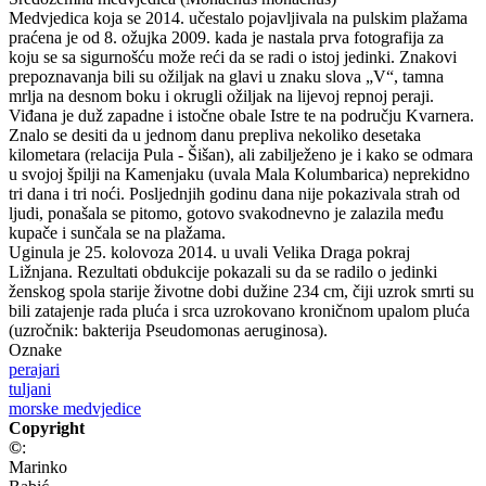
Medvjedica koja se 2014. učestalo pojavljivala na pulskim plažama
praćena je od 8. ožujka 2009. kada je nastala prva fotografija za
koju se sa sigurnošću može reći da se radi o istoj jedinki. Znakovi
prepoznavanja bili su ožiljak na glavi u znaku slova „V“, tamna
mrlja na desnom boku i okrugli ožiljak na lijevoj repnoj peraji.
Viđana je duž zapadne i istočne obale Istre te na području Kvarnera.
Znalo se desiti da u jednom danu prepliva nekoliko desetaka
kilometara (relacija Pula - Šišan), ali zabilježeno je i kako se odmara
u svojoj špilji na Kamenjaku (uvala Mala Kolumbarica) neprekidno
tri dana i tri noći. Posljednjih godinu dana nije pokazivala strah od
ljudi, ponašala se pitomo, gotovo svakodnevno je zalazila među
kupače i sunčala se na plažama.
Uginula je 25. kolovoza 2014. u uvali Velika Draga pokraj
Ližnjana. Rezultati obdukcije pokazali su da se radilo o jedinki
ženskog spola starije životne dobi dužine 234 cm, čiji uzrok smrti su
bili zatajenje rada pluća i srca uzrokovano kroničnom upalom pluća
(uzročnik: bakterija Pseudomonas aeruginosa).
Oznake
perajari
tuljani
morske medvjedice
Copyright
©
:
Marinko