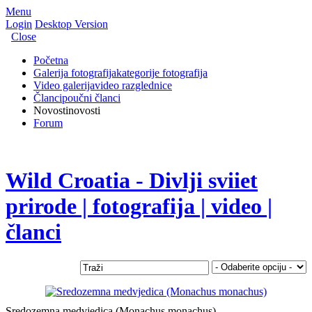
Menu
Login
Desktop Version
Close
Početna
Galerija fotografija
kategorije fotografija
Video galerija
video razglednice
Članci
poučni članci
Novosti
novosti
Forum
Wild Croatia - Divlji sviiet
prirode | fotografija | video |
članci
Sredozemna medvjedica (Monachus monachus)