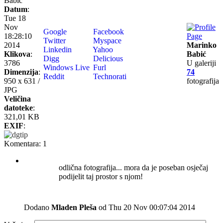
Babić
Datum
:
Tue 18
Nov
Google
Facebook
18:28:10
Twitter
Myspace
2014
Marinko
Linkedin
Yahoo
Klikova
:
Babić
Digg
Delicious
3786
U galeriji
Windows Live
Furl
Dimenzija
:
74
Reddit
Technorati
950 x 631 /
fotografija
JPG
Veličina
datoteke
:
321,01 KB
EXIF
:
Komentara: 1
odlična fotografija... mora da je poseban osječaj
podijelit taj prostor s njom!
Dodano
Mladen Pleša
od Thu 20 Nov 00:07:04 2014