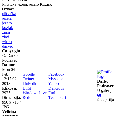
Plitvička jezera, jezero Kozjak
Oznake
plitvička
jezera
jezero
kozjak
zima
zimi
winter
darkec
Copyright
©
: Darko
Podravec
Datum
:
Mon 04
Feb
Google
Facebook
12:17:02
Twitter
Myspace
Darko
2013
Linkedin
Yahoo
Podravec
Klikova
:
Digg
Delicious
U galeriji
2935
Windows Live
Furl
68
Dimenzija
:
Reddit
Technorati
fotografija
950 x 713 /
JPG
Veličina