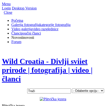
Menu
Login
Desktop Version
Close
Početna
Galerija fotografija
kategorije fotografija
Video galerija
video razglednice
Članci
poučni članci
Novosti
novosti
Forum
Wild Croatia - Divlji sviiet
prirode | fotografija | video |
članci
Plitvička jezera