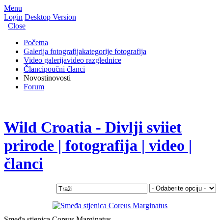
Menu
Login
Desktop Version
Close
Početna
Galerija fotografija
kategorije fotografija
Video galerija
video razglednice
Članci
poučni članci
Novosti
novosti
Forum
Wild Croatia - Divlji sviiet
prirode | fotografija | video |
članci
Smeđa stjenica Coreus Marginatus