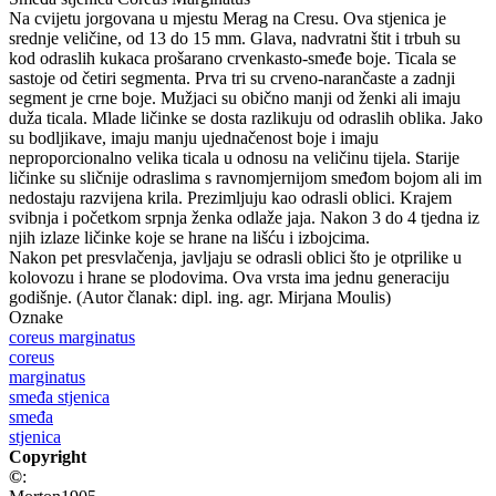
Na cvijetu jorgovana u mjestu Merag na Cresu. Ova stjenica je
srednje veličine, od 13 do 15 mm. Glava, nadvratni štit i trbuh su
kod odraslih kukaca prošarano crvenkasto-smeđe boje. Ticala se
sastoje od četiri segmenta. Prva tri su crveno-narančaste a zadnji
segment je crne boje. Mužjaci su obično manji od ženki ali imaju
duža ticala. Mlade ličinke se dosta razlikuju od odraslih oblika. Jako
su bodljikave, imaju manju ujednačenost boje i imaju
neproporcionalno velika ticala u odnosu na veličinu tijela. Starije
ličinke su sličnije odraslima s ravnomjernijom smeđom bojom ali im
nedostaju razvijena krila. Prezimljuju kao odrasli oblici. Krajem
svibnja i početkom srpnja ženka odlaže jaja. Nakon 3 do 4 tjedna iz
njih izlaze ličinke koje se hrane na lišću i izbojcima.
Nakon pet presvlačenja, javljaju se odrasli oblici što je otprilike u
kolovozu i hrane se plodovima. Ova vrsta ima jednu generaciju
godišnje. (Autor članak: dipl. ing. agr. Mirjana Moulis)
Oznake
coreus marginatus
coreus
marginatus
smeđa stjenica
smeđa
stjenica
Copyright
©
: